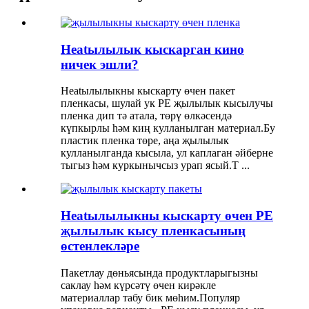
Heatылылык кыскарган кино
ничек эшли?
Heatылылыкны кыскарту өчен пакет
пленкасы, шулай ук ​​PE җылылык кысылучы
пленка дип тә атала, төрү өлкәсендә
күпкырлы һәм киң кулланылган материал.Бу
пластик пленка төре, аңа җылылык
кулланылганда кысыла, ул каплаган әйберне
тыгыз һәм куркынычсыз урап ясый.Т ...
Heatылылыкны кыскарту өчен PE
җылылык кысу пленкасының
өстенлекләре
Пакетлау дөньясында продуктларыгызны
саклау һәм күрсәтү өчен кирәкле
материаллар табу бик мөһим.Популяр