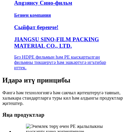
Angзянсу Сино-фильм
Безнең компания
Сыйфат беренче!
JIANGSU SINO-FILM PACKING
MATERIAL CO., LTD.
Без HDPE фильмын һәм PE кыскартылган
фильмны тикшерүгә һәм эшкәртүгә игътибар
иттек.
Идарә итү принцибы
Фәнгә һәм технологиягә һәм сакчыл җитештерүгә таянып,
халыкара стандартларга туры кил һәм алдынгы продуктлар
җитештер.
Яңа продуктлар