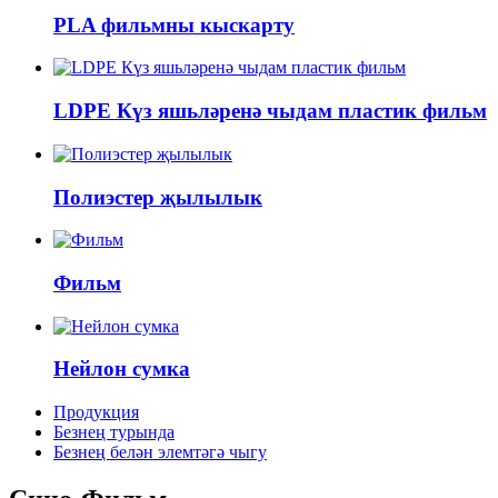
PLA фильмны кыскарту
LDPE Күз яшьләренә чыдам пластик фильм
Полиэстер җылылык
Фильм
Нейлон сумка
Продукция
Безнең турында
Безнең белән элемтәгә чыгу