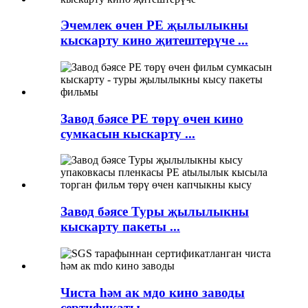
Эчемлек өчен PE җылылыкны
кыскарту кино җитештерүче ...
Завод бәясе PE төрү өчен кино
сумкасын кыскарту ...
Завод бәясе Туры җылылыкны
кыскарту пакеты ...
Чиста һәм ак мдо кино заводы
сертификаты ...