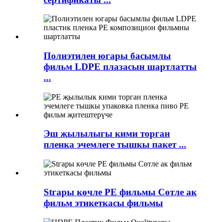
Полиэтилен югары басымлы
фильм LDPE плазасын шартлатты
...
Эш җылылыгы кими торган
пленка эчемлеге тышкы пакет ...
Stгары көчле PE фильмы Сөтле ак
фильм этикеткасы фильмы