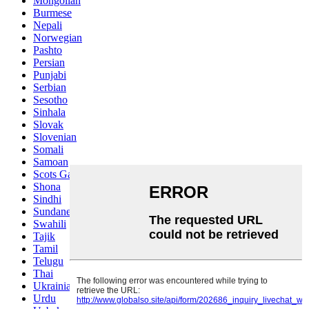
Mongolian
Burmese
Nepali
Norwegian
Pashto
Persian
Punjabi
Serbian
Sesotho
Sinhala
Slovak
Slovenian
Somali
Samoan
Scots Gaelic
Shona
Sindhi
Sundanese
Swahili
Tajik
Tamil
Telugu
Thai
Ukrainian
Urdu