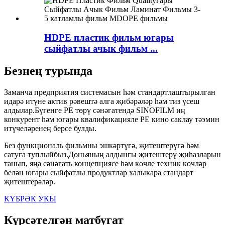
HDPE пластик фильм югары
сыйфатлы ачык фильм ...
Безнең турында
Заманча предприятия системасын һәм стандартлаштырылган
идарә итүне актив рәвештә алга җибәрәләр һәм тиз үсеш
алдылар.Бүгенге PE төрү сәнәгатендә SINOFILM иң
конкурент һәм югары квалификацияле PE кино саклау тәэмин
итүчеләренең берсе булды.
Без функциональ фильмны эшкәртүгә, җитештерүгә һәм
сатуга туплыйбыз.Дөньяның алдынгы җитештерү җиһазларын
танып, яңа сәнәгать концепциясе һәм көчле техник көчләр
белән югары сыйфатлы продуктлар халыкара стандарт
җитештерәләр.
КҮБРӘК УКЫ
Күрсәтелгән матбугат