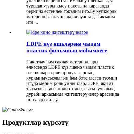
упаковка варианты - PE кысу пленкасы, ул
турыдан-туры кысу пакетына караганда
берничә өстенлек тәкъдим итә.Бу күпкырлы
материал саклауны да, визуаны да тәкъдим
итә ...
LDPE күз яшьләренә чыдам
пластик фильмның мөһимлеге
Пакетлау һәм саклау материаллары
өлкәсендә LDPE күз яшенә чыдам пластик
пленкалар төрле продуктларның
куркынычсызлыгын һәм бөтенлеген тәэмин
итүдә мөһим роль уйныйлар.LDPE, яки аз
тыгызлыктагы полиэтилен, сыгылучылык,
дураби аркасында җитештерүчеләр арасында
популяр сайлау.
Продуктлар күрсәтү