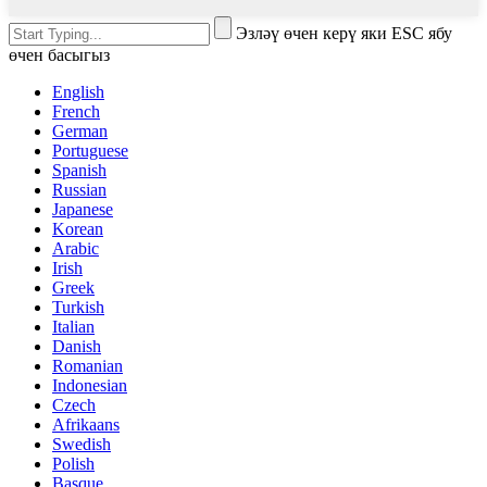
Эзләү өчен керү яки ESC ябу
өчен басыгыз
English
French
German
Portuguese
Spanish
Russian
Japanese
Korean
Arabic
Irish
Greek
Turkish
Italian
Danish
Romanian
Indonesian
Czech
Afrikaans
Swedish
Polish
Basque