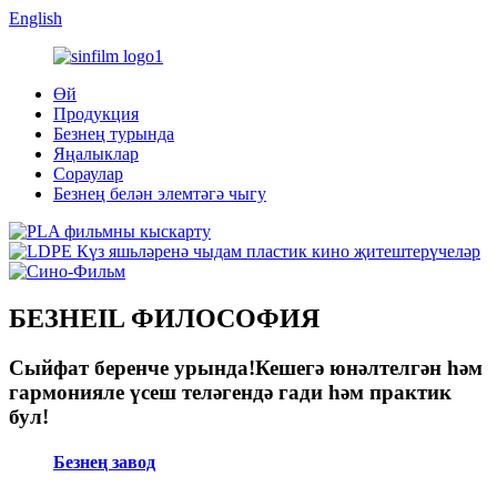
English
Өй
Продукция
Безнең турында
Яңалыклар
Сораулар
Безнең белән элемтәгә чыгу
БЕЗНЕIL ФИЛОСОФИЯ
Сыйфат беренче урында!Кешегә юнәлтелгән һәм
гармонияле үсеш теләгендә гади һәм практик
бул!
Безнең завод