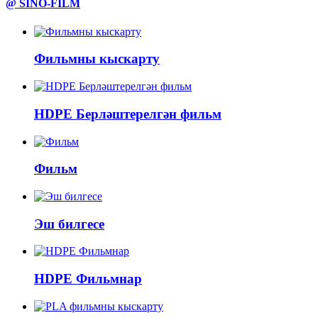
@ SINO-FILM
Фильмны кыскарту
HDPE Берләштерелгән фильм
Фильм
Эш билгесе
HDPE Фильмнар