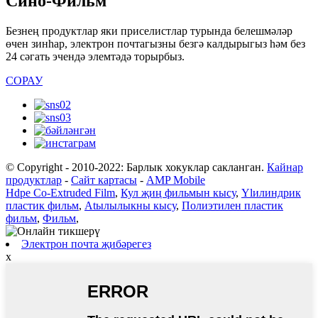
Сино-Фильм
Безнең продуктлар яки приселистлар турында белешмәләр
өчен зинһар, электрон почтагызны безгә калдырыгыз һәм без
24 сәгать эчендә элемтәдә торырбыз.
СОРАУ
© Copyright - 2010-2022: Барлык хокуклар сакланган.
Кайнар
продуктлар
-
Сайт картасы
-
AMP Mobile
Hdpe Co-Extruded Film
,
Кул җиң фильмын кысу
,
Ylилиндрик
пластик фильм
,
Atылылыкны кысу
,
Полиэтилен пластик
фильм
,
Фильм
,
Электрон почта җибәрегез
x